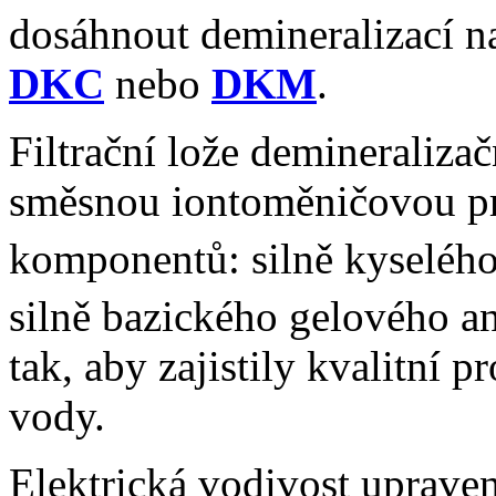
dosáhnout demineralizací n
DKC
nebo
DKM
.
Filtrační lože demineraliz
směsnou iontoměničovou pr
komponentů: silně kyseléh
silně bazického gelového 
tak, aby zajistily kvalitní 
vody.
Elektrická vodivost uprave