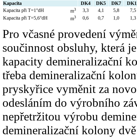
Kapacita
DK4
DK5
DK7
DK1
3
Kapacita při T=1°dH
3,3
4,1
5,8
7,5
m
3
Kapacita při T=5,6°dH
0,6
0,7
1,0
1,3
m
Pro včasné provedení výměny
součinnost obsluhy, která j
kapacity demineralizační ko
třeba demineralizační kolo
pryskyřice vyměnit za novo
odesláním do výrobního záv
nepřetržitou výrobu deminer
demineralizační kolony dvě