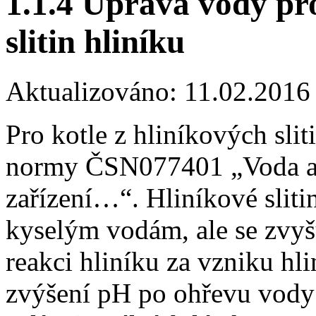
1.1.4 Úprava vody pr
slitin hliníku
Aktualizováno: 11.02.2016
Pro kotle z hliníkových sli
normy ČSN077401 „Voda a p
zařízení…“. Hliníkové sliti
kyselým vodám, ale se zvyš
reakci hliníku za vzniku hli
zvýšení pH po ohřevu vody 