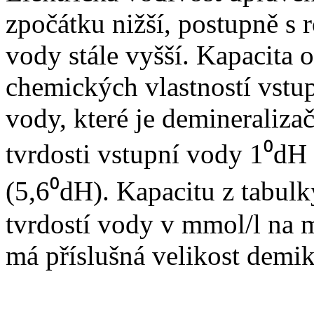
zpočátku nižší, postupně s
vody stále vyšší. Kapacita 
chemických vlastností vstu
vody, které je demineraliza
tvrdosti vstupní vody 1⁰dH
(5,6⁰dH). Kapacitu z tabulk
tvrdostí vody v mmol/l na mí
má příslušná velikost demi