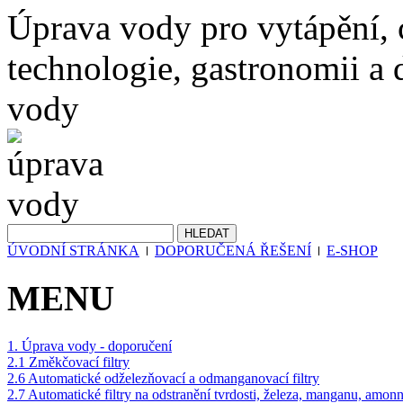
Úprava vody pro vytápění,
technologie, gastronomii a d
vody
ÚVODNÍ STRÁNKA
DOPORUČENÁ ŘEŠENÍ
E-SHOP
MENU
1. Úprava vody - doporučení
2.1 Změkčovací filtry
2.6 Automatické odželezňovací a odmanganovací filtry
2.7 Automatické filtry na odstranění tvrdosti, železa, manganu, amon