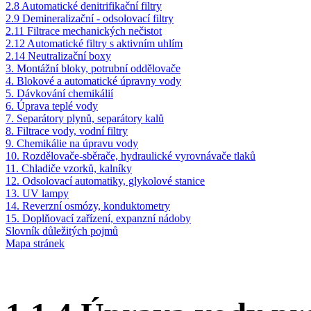
2.8 Automatické denitrifikační filtry
2.9 Demineralizační - odsolovací filtry
2.11 Filtrace mechanických nečistot
2.12 Automatické filtry s aktivním uhlím
2.14 Neutralizační boxy
3. Montážní bloky, potrubní oddělovače
4. Blokové a automatické úpravny vody
5. Dávkování chemikálií
6. Úprava teplé vody
7. Separátory plynů, separátory kalů
8. Filtrace vody, vodní filtry
9. Chemikálie na úpravu vody
10. Rozdělovače-sběrače, hydraulické vyrovnávače tlaků
11. Chladiče vzorků, kalníky
12. Odsolovací automatiky, glykolové stanice
13. UV lampy
14. Reverzní osmózy, konduktometry
15. Doplňovací zařízení, expanzní nádoby
Slovník důležitých pojmů
Mapa stránek