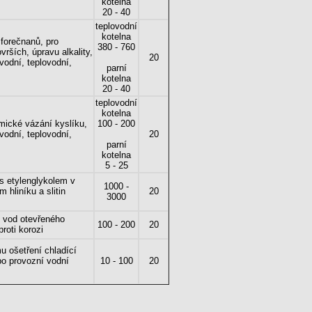
kotelna
20 - 40
teplovodní
kotelna
osforečnanů, pro
380 - 760
rších, úpravu alkality,
20
vodní, teplovodní,
parní
kotelna
20 - 40
teplovodní
kotelna
emické vázání kyslíku,
100 - 200
vodní, teplovodní,
20
parní
kotelna
5 - 25
 s etylenglykolem v
1000 -
hliníku a slitin
20
3000
h vod otevřeného
100 - 200
20
roti korozi
u ošetření chladící
bo provozní vodní
10 - 100
20