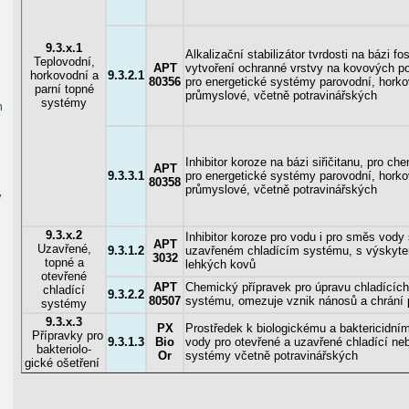
9.3.x.1
Alkalizační stabilizátor tvrdosti na bázi f
Teplovodní,
APT
vytvoření ochranné vrstvy na kovových pov
horkovodní a
9.3.2.1
80356
pro energetické systémy parovodní, horko
parní topné
průmyslové, včetně potravinářských
systémy
m
Inhibitor koroze na bázi siřičitanu, pro ch
APT
9.3.3.1
pro energetické systémy parovodní, horko
80358
průmyslové, včetně potravinářských
y
9.3.x.2
Inhibitor koroze pro vodu i pro směs vody
APT
Uzavřené,
9.3.1.2
uzavřeném chladícím systému, s výskytem 
3032
topné a
lehkých kovů
otevřené
APT
Chemický přípravek pro úpravu chladícíc
chladící
9.3.2.2
80507
systému, omezuje vznik nánosů a chrání p
systémy
9.3.x.3
PX
Prostředek k biologickému a baktericidním
Přípravky pro
9.3.1.3
Bio
vody pro otevřené a uzavřené chladící ne
bakteriolo-
Or
systémy včetně potravinářských
gické ošetření