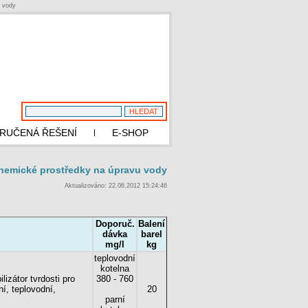
e vody
RUČENÁ ŘEŠENÍ
E-SHOP
chemické prostředky na úpravu vody
Aktualizováno: 22.06.2012 15:24:46
Doporuč.
Balení
dávka
barel
mg/l
kg
teplovodní
kotelna
lizátor tvrdosti pro
380 - 760
í, teplovodní,
20
parní