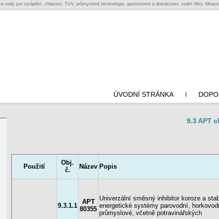
a vody pro vytápění, chlazení, TUV, průmyslové technologie, gastronomii a domácnost, vodní filtry, filtrac
ÚVODNÍ STRÁNKA
DOPO
9.3 APT 
Obj.
Použití
Název
Popis
č.
Univerzální směsný inhibitor koroze a stabi
APT
9.3.1.1
energetické systémy parovodní, horkovodn
80355
k
průmyslové, včetně potravinářských