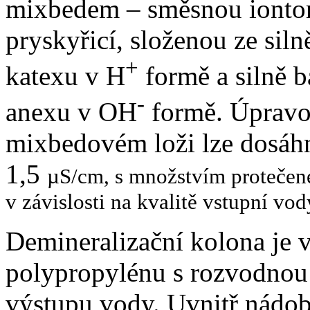
mixbedem – směsnou iont
pryskyřicí, složenou ze sil
+
katexu v H
formě a silně 
-
anexu v OH
formě. Úpravo
mixbedovém loži lze dosáh
1,5
µ
S/cm, s množstvím protečené
v závislosti na kvalitě vstupní v
Demineralizační kolona je 
polypropylénu s rozvodnou 
výstupu vody. Uvnitř nádo