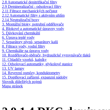
2.8 Automatické denitrifikační filtry
2.9 Demineralizační - odsolovací filtry
2.11 Filtrace mechanických nečistot
2.12 Automatické filtry s aktivním uhlím
2.14 Neutralizační boxy
3. Montážní bloky, potrubní oddělovače
4. Blokové a automatické úpravny vody
5. Dávkování chemikálií
6. Úprava teplé vody
7. Separátory plynů, separátory kalů
8. Filtrace vody, vodní filtry
9. Chemikálie na úpravu vody
10. Rozdělovače-sběrače, hydraulické vyrovnávače tlaků
11. Chladiče vzorků, kalníky
12. Odsolovací automatiky, glykolové stanice
13. UV lampy
14. Reverzní osmózy, konduktometry
15. Doplňovací zařízení, expanzní nádoby
Slovník důležitých pojmů
Mapa stránek