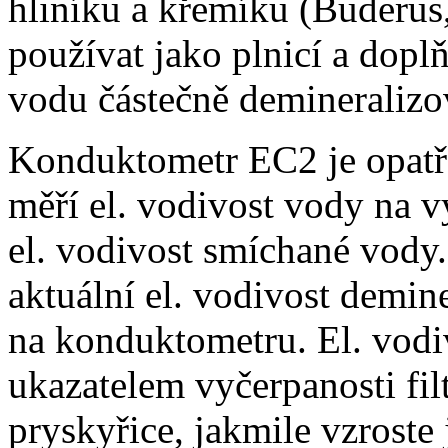
hliníku a křemíku (Buderus,
používat jako plnicí a dop
vodu částečně demineraliz
Konduktometr EC2 je opatř
měří el. vodivost vody na 
el. vodivost smíchané vody
aktuální el. vodivost demi
na konduktometru. El. vodi
ukazatelem vyčerpanosti fi
pryskyřice, jakmile vzroste 