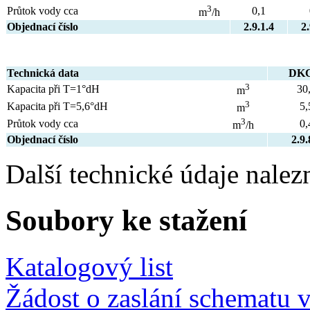
3
Průtok vody cca
0,1
m
/h
Objednací číslo
2.9.1.4
2.
Technická data
DK
3
Kapacita při T=1°dH
30
m
3
Kapacita při T=5,6°dH
5,
m
3
Průtok vody cca
0,
m
/h
Objednací číslo
2.9.
Další technické údaje nalez
Soubory ke stažení
Katalogový list
Žádost o zaslání schematu