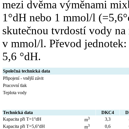
mezi dvěma výměnami mixbe
1°dH nebo 1 mmol/l (=5,6°
skutečnou tvrdostí vody na
v mmol/l. Převod jednotek:
5,6 °dH.
Společná technická data
Připojení - vnější závit
Pracovní tlak
Teplota vody
Technická data
DKC4
D
3
Kapacita při T=1°dH
3,3
m
3
Kapacita při T=5,6°dH
0,6
m