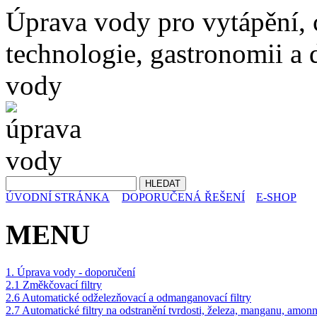
Úprava vody pro vytápění,
technologie, gastronomii a d
vody
ÚVODNÍ STRÁNKA
DOPORUČENÁ ŘEŠENÍ
E-SHOP
MENU
1. Úprava vody - doporučení
2.1 Změkčovací filtry
2.6 Automatické odželezňovací a odmanganovací filtry
2.7 Automatické filtry na odstranění tvrdosti, železa, manganu, amon