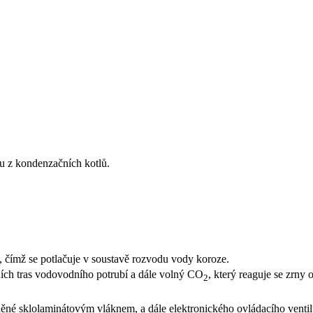
u z kondenzačních kotlů.
 čímž se potlačuje v soustavě rozvodu vody koroze.
ních tras vodovodního potrubí a dále volný CO
, který reaguje se zrny
2
něné sklolaminátovým vláknem, a dále elektronického ovládacího ventil