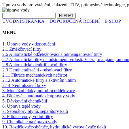
Úprava vody pro vytápění, chlazení, TUV, průmyslové technologie, gas
ÚVODNÍ STRÁNKA
DOPORUČENÁ ŘEŠENÍ
E-SHOP
MENU
1. Úprava vody - doporučení
2.1 Změkčovací filtry
2.6 Automatické odželezňovací a odmanganovací filtry
2.7 Automatické filtry na odstranění tvrdosti, železa, manganu, amon
2.8 Automatické denitrifikační filtry
2.9 Demineralizační - odsolovací filtry
2.11 Filtrace mechanických nečistot
2.12 Automatické filtry s aktivním uhlím
2.14 Neutralizační boxy
3. Montážní bloky, potrubní oddělovače
4. Blokové a automatické úpravny vody
5. Dávkování chemikálií
6. Úprava teplé vody
7. Separátory plynů, separátory kalů
8. Filtrace vody, vodní filtry
9. Chemikálie na úpravu vody
10. Rozdělovače-sběrače, hydraulické vyrovnávače tlaků