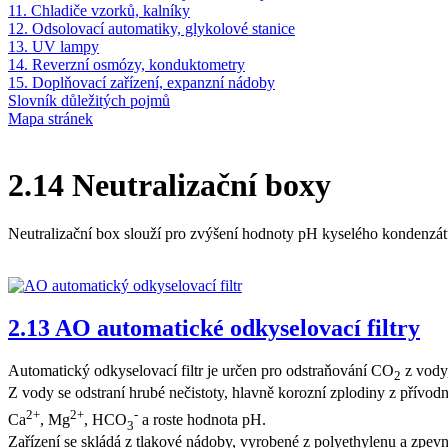
11. Chladiče vzorků, kalníky
12. Odsolovací automatiky, glykolové stanice
13. UV lampy
14. Reverzní osmózy, konduktometry
15. Doplňovací zařízení, expanzní nádoby
Slovník důležitých pojmů
Mapa stránek
2.14 Neutralizační boxy
Neutralizační box slouží pro zvýšení hodnoty pH kyselého kondenzát
2.13 AO automatické odkyselovací filtry
Automatický odkyselovací filtr je určen pro odstraňování CO
z vody,
2
Z vody se odstraní hrubé nečistoty, hlavně korozní zplodiny z přívod
2+
2+
-
Ca
, Mg
, HCO
a roste hodnota pH.
3
Zařízení se skládá z tlakové nádoby, vyrobené z polyethylenu a zpev